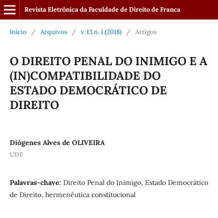
Revista Eletrônica da Faculdade de Direito de Franca
Início
/
Arquivos
/
v. 13 n. 1 (2018)
/
Artigos
O DIREITO PENAL DO INIMIGO E A
(IN)COMPATIBILIDADE DO
ESTADO DEMOCRÁTICO DE
DIREITO
Diógenes Alves de OLIVEIRA
UDF
Palavras-chave:
Direito Penal do Inimigo, Estado Democrático
de Direito, hermenêutica constitucional