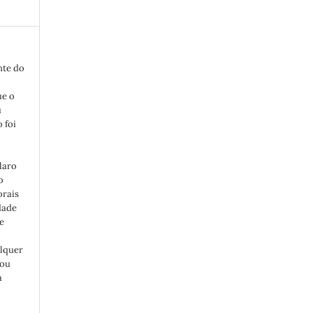
nte do
ue o
u
 foi
laro
o
orais
dade
e
alquer
 ou
a