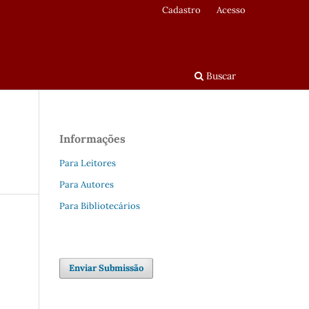
Cadastro
Acesso
Buscar
Informações
Para Leitores
Para Autores
Para Bibliotecários
Enviar Submissão