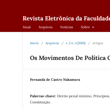
Revista Eletrônica da Faculdad
Atual
Arquivos
Notícias
Sobre
Início
/
Arquivos
/
v. 2 n. 1 (2010)
/
Artigos
Os Movimentos De Política 
Fernanda de Castro Nakamura
Palavras-chave:
Direito penal mínimo, Princípios,
Constituição.