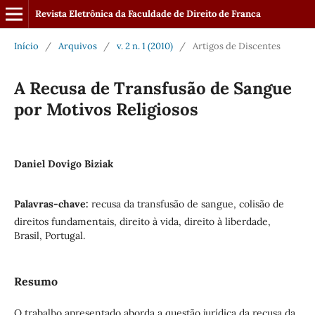
Revista Eletrônica da Faculdade de Direito de Franca
Início
/
Arquivos
/
v. 2 n. 1 (2010)
/
Artigos de Discentes
A Recusa de Transfusão de Sangue
por Motivos Religiosos
Daniel Dovigo Biziak
Palavras-chave:
recusa da transfusão de sangue, colisão de
direitos fundamentais, direito à vida, direito à liberdade,
Brasil, Portugal.
Resumo
O trabalho apresentado aborda a questão jurídica da recusa da