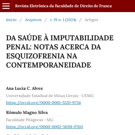
Revista Eletrônica da Faculdade de Direito de Franca
Início
/
Arquivos
/
v. 19 n. 1 (2024)
/
Artigos
DA SAÚDE À IMPUTABILIDADE
PENAL: NOTAS ACERCA DA
ESQUIZOFRENIA NA
CONTEMPORANEIDADE
Ana Lucia C. Alves
Universidade Estadual de Minas Gerais - UEMG
https://orcid.org/0000-0001-5120-9734
Rômulo Magno Silva
Faculdade Pitágoras - MG
https://orcid.org/0000-0002-5698-0760